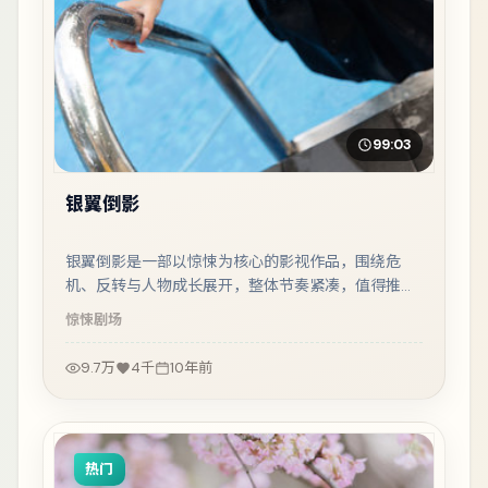
99:03
银翼倒影
银翼倒影是一部以惊悚为核心的影视作品，围绕危
机、反转与人物成长展开，整体节奏紧凑，值得推荐
观看。
惊悚
剧场
9.7万
4千
10年前
热门