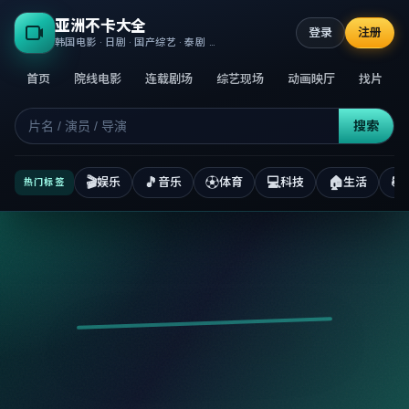
亚洲不卡大全
登录
注册
韩国电影 · 日剧 · 国产综艺 · 泰剧 · 高清正版不卡
首页
院线电影
连载剧场
综艺现场
动画映厅
找片
搜索
🎬
🎵
⚽
💻
🏠
📚
娱乐
音乐
体育
科技
生活
热门标签