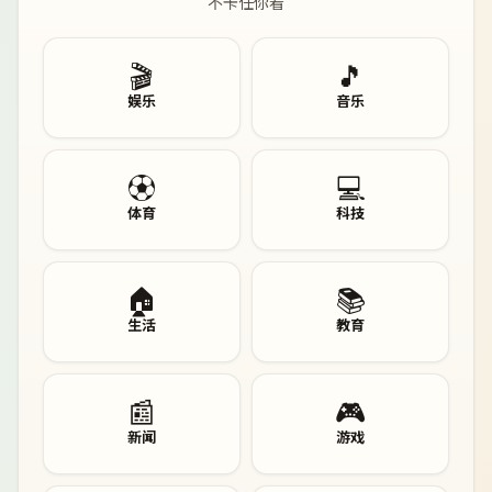
不卡任你看
🎬
🎵
娱乐
音乐
⚽
💻
体育
科技
🏠
📚
生活
教育
📰
🎮
新闻
游戏