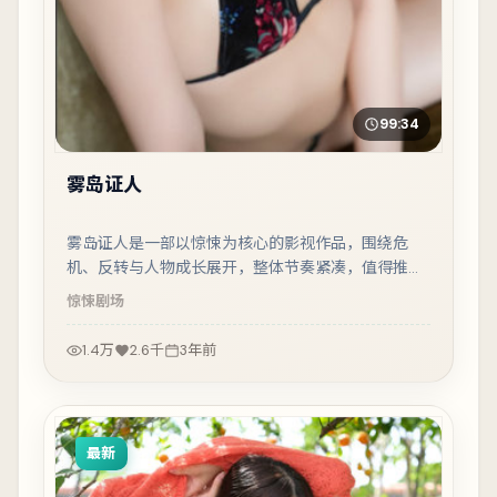
99:34
雾岛证人
雾岛证人是一部以惊悚为核心的影视作品，围绕危
机、反转与人物成长展开，整体节奏紧凑，值得推荐
观看。
惊悚
剧场
1.4万
2.6千
3年前
最新