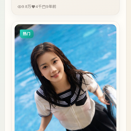
9.8万
4千
9年前
热门