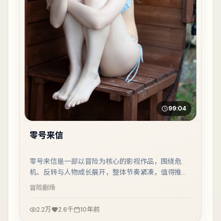
99:04
零号来信
零号来信是一部以冒险为核心的影视作品，围绕危
机、反转与人物成长展开，整体节奏紧凑，值得推荐
观看。
冒险
剧场
2.2万
2.6千
10年前