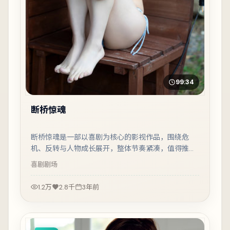
99:34
断桥惊魂
断桥惊魂是一部以喜剧为核心的影视作品，围绕危
机、反转与人物成长展开，整体节奏紧凑，值得推荐
观看。
喜剧
剧场
1.2万
2.8千
3年前