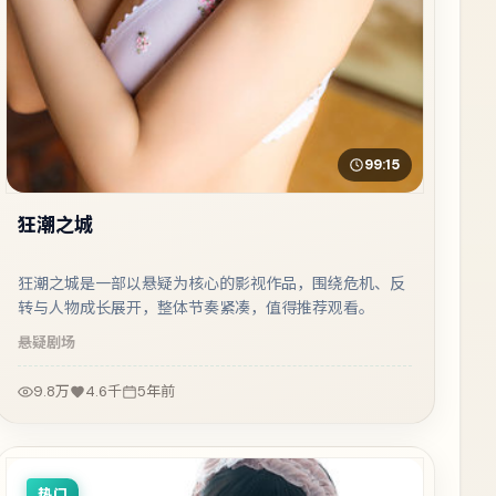
99:15
狂潮之城
狂潮之城是一部以悬疑为核心的影视作品，围绕危机、反
转与人物成长展开，整体节奏紧凑，值得推荐观看。
悬疑
剧场
9.8万
4.6千
5年前
热门