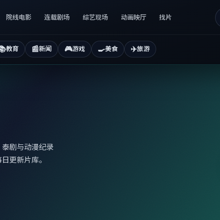
院线电影
连载剧场
综艺现场
动画映厅
找片
📚
📰
🎮
🍳
✈️
教育
新闻
游戏
美食
旅游
、泰剧与动漫纪录
每日更新片库。