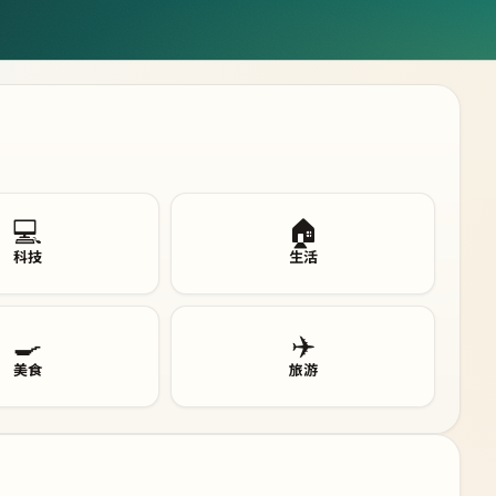
💻
🏠
科技
生活
🍳
✈️
美食
旅游