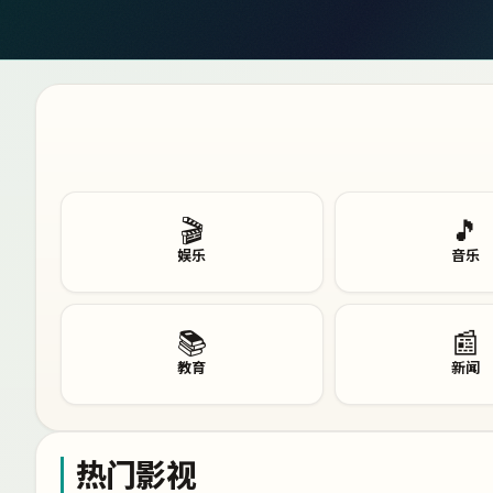
🎬
🎵
娱乐
音乐
📚
📰
教育
新闻
热门影视