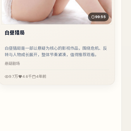
99:55
白昼猎局
白昼猎局是一部以悬疑为核心的影视作品，围绕危机、反
转与人物成长展开，整体节奏紧凑，值得推荐观看。
悬疑
剧场
9.7万
4.6千
4年前