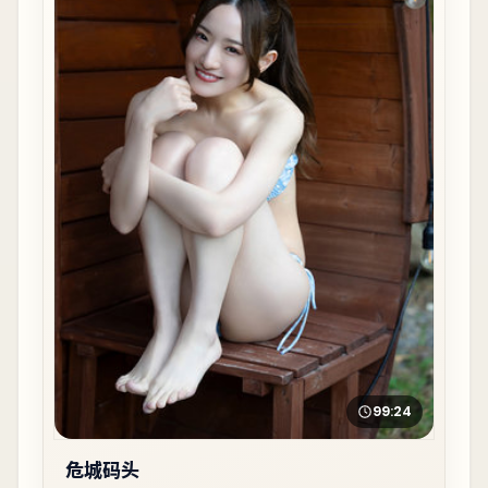
99:24
危城码头