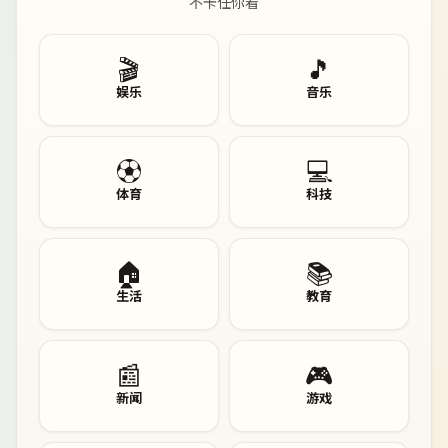
不卡任你看
🎬
🎵
娱乐
音乐
⚽
💻
体育
科技
🏠
📚
生活
教育
📰
🎮
新闻
游戏