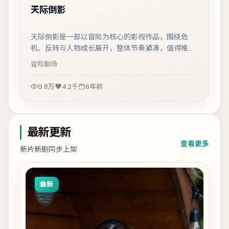
天际倒影
天际倒影是一部以冒险为核心的影视作品，围绕危
机、反转与人物成长展开，整体节奏紧凑，值得推荐
观看。
冒险
剧场
9.8万
4.2千
6年前
最新更新
查看更多
新片新剧同步上架
最新