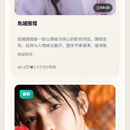
99:41
危城围猎
危城围猎是一部以悬疑为核心的影视作品，围绕危
机、反转与人物成长展开，整体节奏紧凑，值得推荐
观看。
悬疑
剧场
1.8万
2.3千
3年前
最新