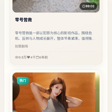
99:02
零号营救
零号营救是一部以犯罪为核心的影视作品，围绕危
机、反转与人物成长展开，整体节奏紧凑，值得推荐
观看。
犯罪
剧场
9.8万
4千
6年前
热门