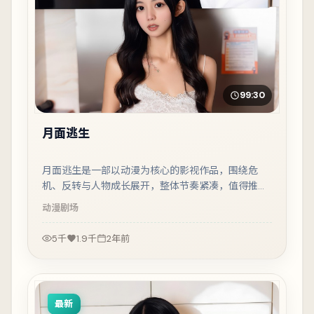
99:30
月面逃生
月面逃生是一部以动漫为核心的影视作品，围绕危
机、反转与人物成长展开，整体节奏紧凑，值得推荐
观看。
动漫
剧场
5千
1.9千
2年前
最新