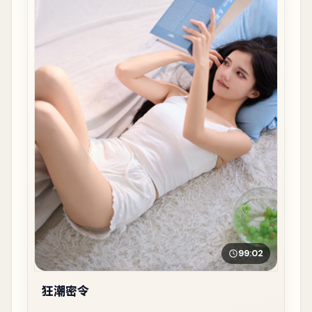
99:02
狂潮密令