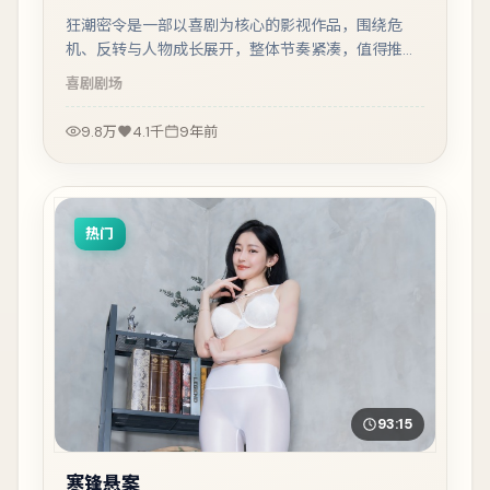
狂潮密令是一部以喜剧为核心的影视作品，围绕危
机、反转与人物成长展开，整体节奏紧凑，值得推荐
观看。
喜剧
剧场
9.8万
4.1千
9年前
热门
93:15
寒锋悬案