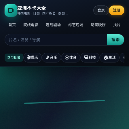
亚洲不卡大全
登录
注册
韩国电影 · 日剧 · 国产综艺 · 泰剧 · 高清正版不卡
首页
院线电影
连载剧场
综艺现场
动画映厅
找片
搜索
🎬
🎵
⚽
💻
🏠
📚
娱乐
音乐
体育
科技
生活
热门标签