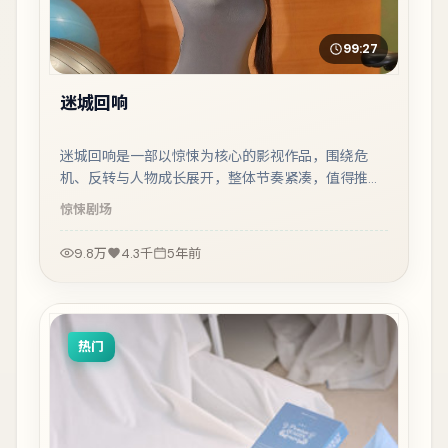
99:27
迷城回响
迷城回响是一部以惊悚为核心的影视作品，围绕危
机、反转与人物成长展开，整体节奏紧凑，值得推荐
观看。
惊悚
剧场
9.8万
4.3千
5年前
热门