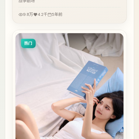
战争
剧场
9.8万
4.2千
5年前
热门