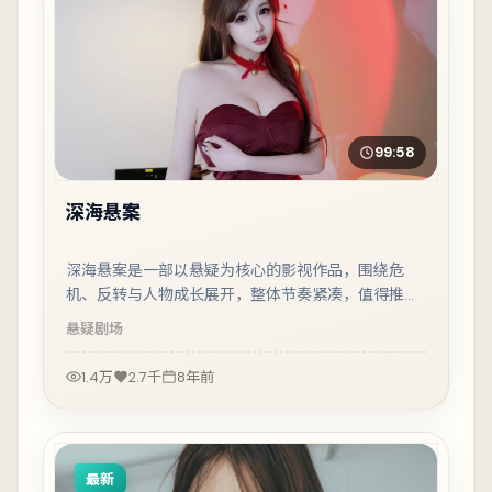
99:58
深海悬案
深海悬案是一部以悬疑为核心的影视作品，围绕危
机、反转与人物成长展开，整体节奏紧凑，值得推荐
观看。
悬疑
剧场
1.4万
2.7千
8年前
最新