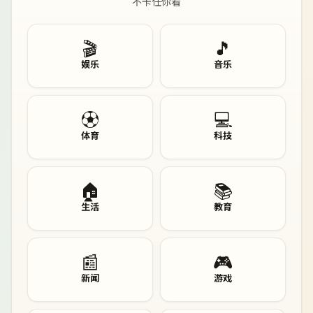
不卡任你看
🎬
🎵
娱乐
音乐
⚽
💻
体育
科技
🏠
📚
生活
教育
📰
🎮
新闻
游戏