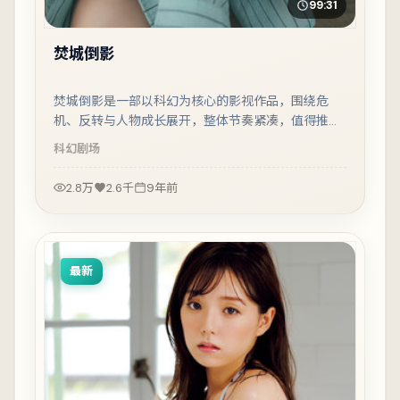
99:31
焚城倒影
焚城倒影是一部以科幻为核心的影视作品，围绕危
机、反转与人物成长展开，整体节奏紧凑，值得推荐
观看。
科幻
剧场
2.8万
2.6千
9年前
最新