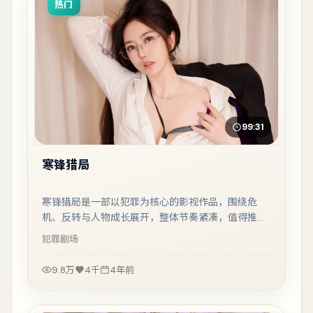
热门
99:31
寒锋猎局
寒锋猎局是一部以犯罪为核心的影视作品，围绕危
机、反转与人物成长展开，整体节奏紧凑，值得推荐
观看。
犯罪
剧场
9.8万
4千
4年前