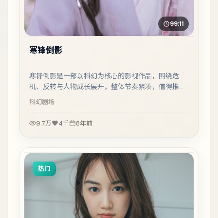
99:11
寒锋倒影
寒锋倒影是一部以科幻为核心的影视作品，围绕危
机、反转与人物成长展开，整体节奏紧凑，值得推荐
观看。
科幻
剧场
9.7万
4千
8年前
热门