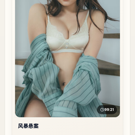
99:21
风暴悬案