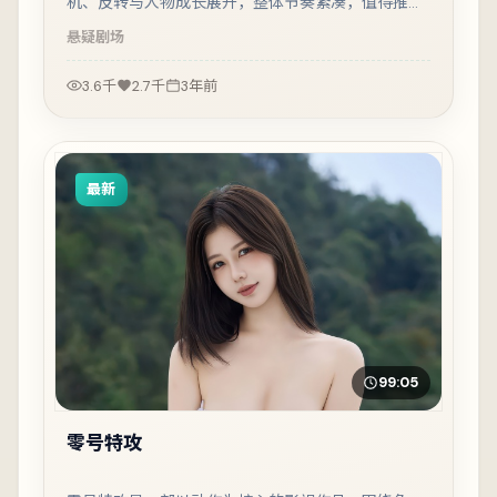
机、反转与人物成长展开，整体节奏紧凑，值得推荐
观看。
悬疑
剧场
3.6千
2.7千
3年前
最新
99:05
零号特攻