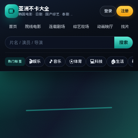
亚洲不卡大全
登录
注册
韩国电影 · 日剧 · 国产综艺 · 泰剧 · 高清正版不卡
首页
院线电影
连载剧场
综艺现场
动画映厅
找片
搜索
🎬
🎵
⚽
💻
🏠
📚
娱乐
音乐
体育
科技
生活
热门标签