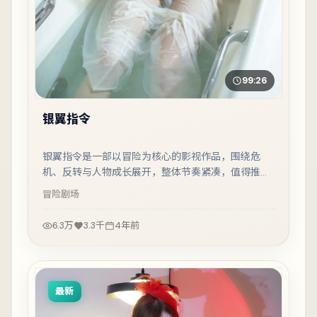
99:26
银翼指令
银翼指令是一部以冒险为核心的影视作品，围绕危
机、反转与人物成长展开，整体节奏紧凑，值得推荐
观看。
冒险
剧场
6.3万
3.3千
4年前
最新