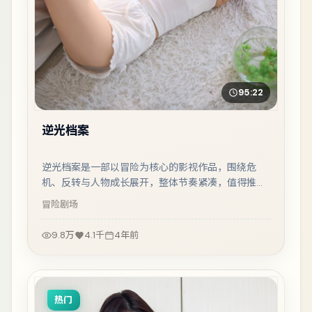
95:22
逆光档案
逆光档案是一部以冒险为核心的影视作品，围绕危
机、反转与人物成长展开，整体节奏紧凑，值得推荐
观看。
冒险
剧场
9.8万
4.1千
4年前
热门