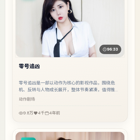
96:33
零号追凶
零号追凶是一部以动作为核心的影视作品，围绕危
机、反转与人物成长展开，整体节奏紧凑，值得推荐
观看。
动作
剧场
9.8万
4千
4年前