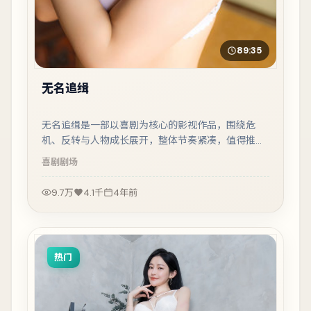
89:35
无名追缉
无名追缉是一部以喜剧为核心的影视作品，围绕危
机、反转与人物成长展开，整体节奏紧凑，值得推荐
观看。
喜剧
剧场
9.7万
4.1千
4年前
热门