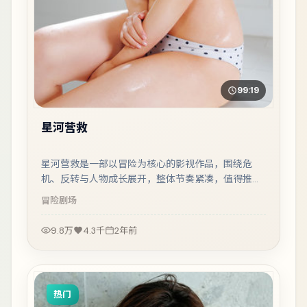
99:19
星河营救
星河营救是一部以冒险为核心的影视作品，围绕危
机、反转与人物成长展开，整体节奏紧凑，值得推荐
观看。
冒险
剧场
9.8万
4.3千
2年前
热门