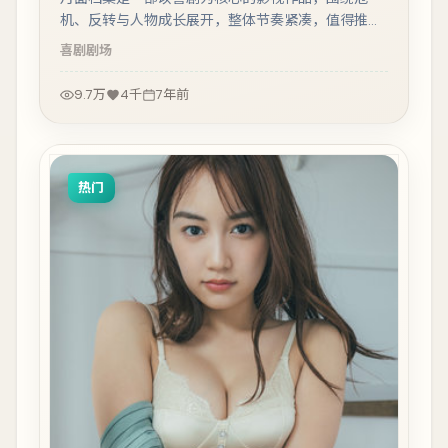
机、反转与人物成长展开，整体节奏紧凑，值得推荐
观看。
喜剧
剧场
9.7万
4千
7年前
热门