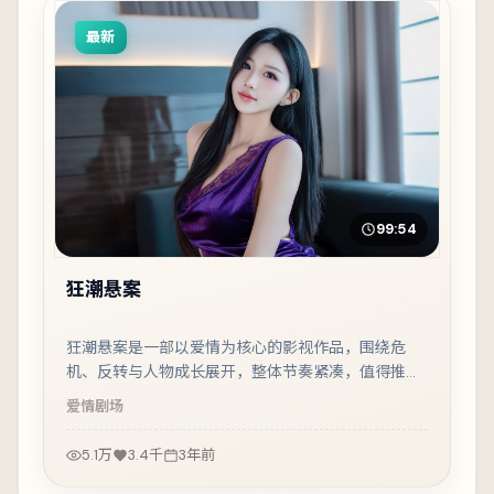
最新
99:54
狂潮悬案
狂潮悬案是一部以爱情为核心的影视作品，围绕危
机、反转与人物成长展开，整体节奏紧凑，值得推荐
观看。
爱情
剧场
5.1万
3.4千
3年前