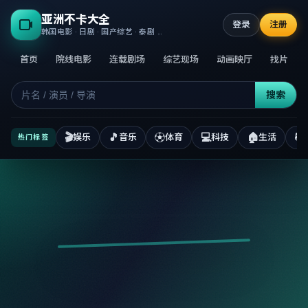
亚洲不卡大全
登录
注册
韩国电影 · 日剧 · 国产综艺 · 泰剧 · 高清正版不卡
首页
院线电影
连载剧场
综艺现场
动画映厅
找片
搜索
🎬
🎵
⚽
💻
🏠
📚
娱乐
音乐
体育
科技
生活
热门标签