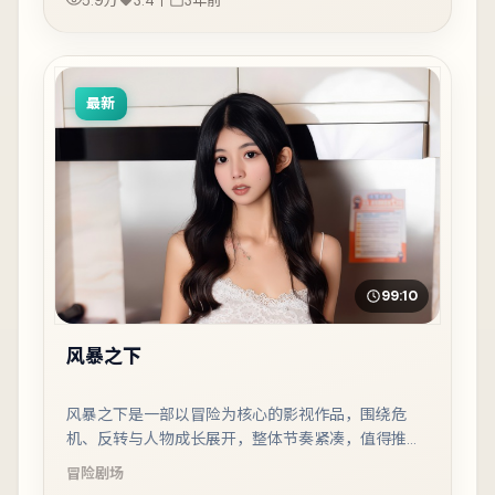
5.9万
3.4千
3年前
最新
99:10
风暴之下
风暴之下是一部以冒险为核心的影视作品，围绕危
机、反转与人物成长展开，整体节奏紧凑，值得推荐
观看。
冒险
剧场