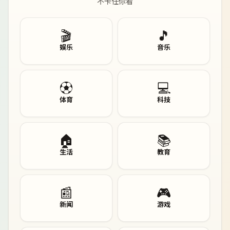
不卡任你看
🎬
🎵
娱乐
音乐
⚽
💻
体育
科技
🏠
📚
生活
教育
📰
🎮
新闻
游戏