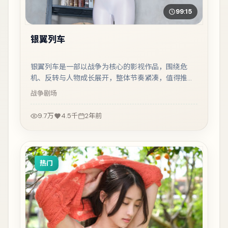
99:15
银翼列车
银翼列车是一部以战争为核心的影视作品，围绕危
机、反转与人物成长展开，整体节奏紧凑，值得推荐
观看。
战争
剧场
9.7万
4.5千
2年前
热门