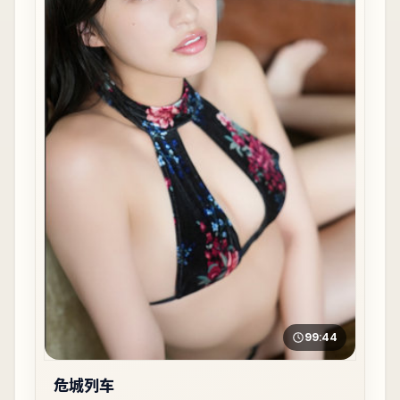
99:44
危城列车