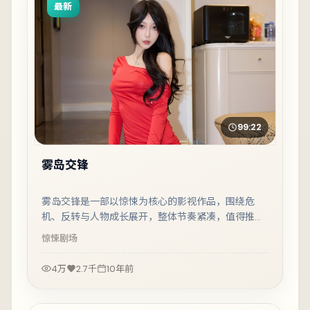
最新
99:22
雾岛交锋
雾岛交锋是一部以惊悚为核心的影视作品，围绕危
机、反转与人物成长展开，整体节奏紧凑，值得推荐
观看。
惊悚
剧场
4万
2.7千
10年前