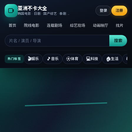
亚洲不卡大全
登录
注册
韩国电影 · 日剧 · 国产综艺 · 泰剧 · 高清正版不卡
首页
院线电影
连载剧场
综艺现场
动画映厅
找片
搜索
🎬
🎵
⚽
💻
🏠
📚
娱乐
音乐
体育
科技
生活
热门标签