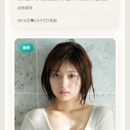
观看。
战争
剧场
7.6万
3.5千
7年前
最新