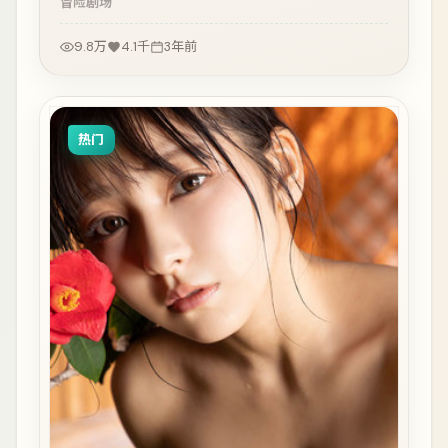
冒险
剧场
9.8万
4.1千
3年前
热门