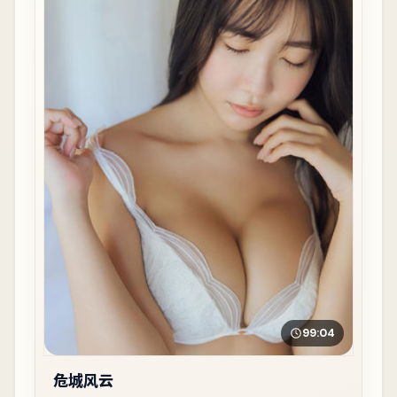
99:04
危城风云