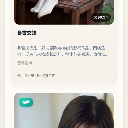
99:54
暴雪交锋
暴雪交锋是一部以冒险为核心的影视作品，围绕危
机、反转与人物成长展开，整体节奏紧凑，值得推荐
观看。
冒险
剧场
4.5千
1.9千
1年前
最新