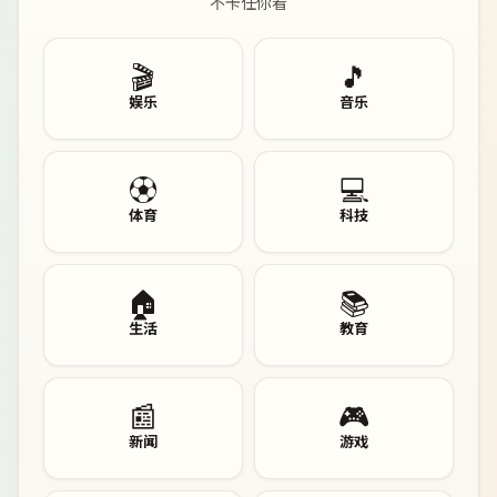
不卡任你看
🎬
🎵
娱乐
音乐
⚽
💻
体育
科技
🏠
📚
生活
教育
📰
🎮
新闻
游戏