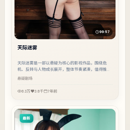
99:57
天际迷雾
天际迷雾是一部以悬疑为核心的影视作品，围绕危
机、反转与人物成长展开，整体节奏紧凑，值得推荐
观看。
悬疑
剧场
8.3万
3.8千
7年前
最新