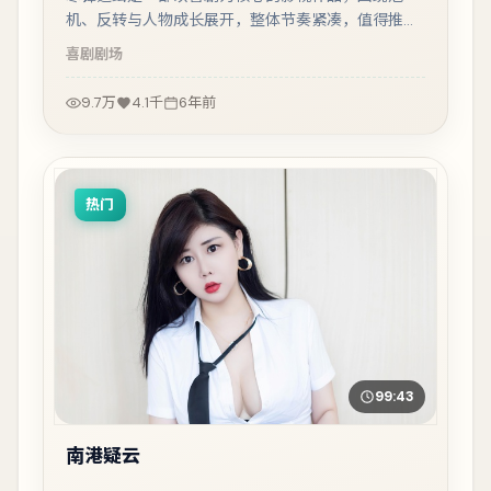
机、反转与人物成长展开，整体节奏紧凑，值得推荐
观看。
喜剧
剧场
9.7万
4.1千
6年前
热门
99:43
南港疑云