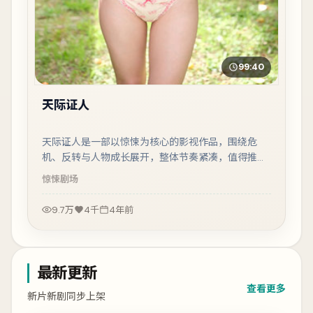
99:40
天际证人
天际证人是一部以惊悚为核心的影视作品，围绕危
机、反转与人物成长展开，整体节奏紧凑，值得推荐
观看。
惊悚
剧场
9.7万
4千
4年前
最新更新
查看更多
新片新剧同步上架