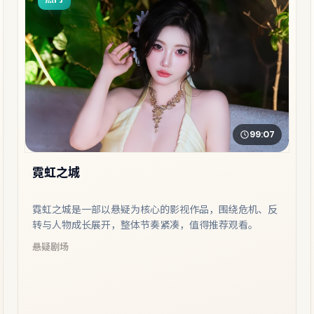
99:07
霓虹之城
霓虹之城是一部以悬疑为核心的影视作品，围绕危机、反
转与人物成长展开，整体节奏紧凑，值得推荐观看。
悬疑
剧场