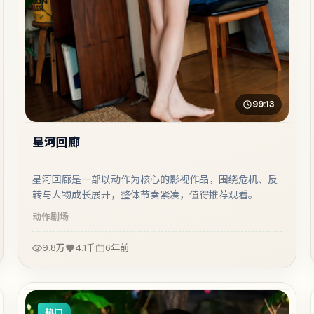
99:13
星河回廊
星河回廊是一部以动作为核心的影视作品，围绕危机、反
转与人物成长展开，整体节奏紧凑，值得推荐观看。
动作
剧场
9.8万
4.1千
6年前
热门