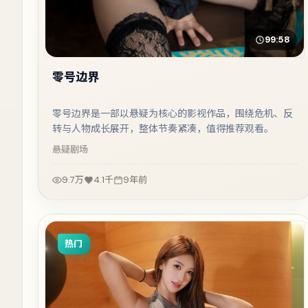
99:58
零号边界
零号边界是一部以悬疑为核心的影视作品，围绕危机、反
转与人物成长展开，整体节奏紧凑，值得推荐观看。
悬疑
剧场
9.7万
4.1千
9年前
热门