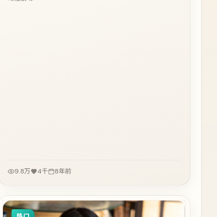
9.8万
4千
8年前
热门