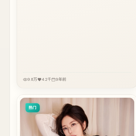
9.8万
4.2千
9年前
热门