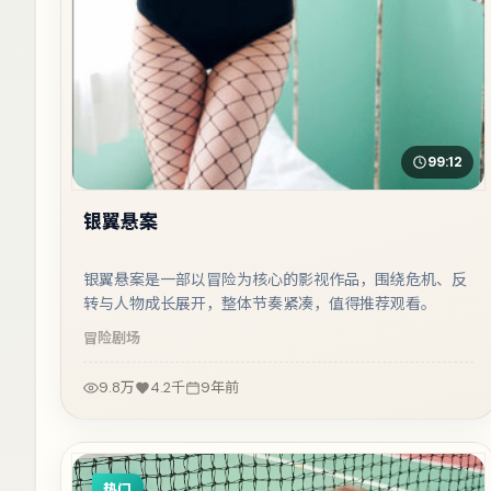
99:12
银翼悬案
银翼悬案是一部以冒险为核心的影视作品，围绕危机、反
转与人物成长展开，整体节奏紧凑，值得推荐观看。
冒险
剧场
9.8万
4.2千
9年前
热门