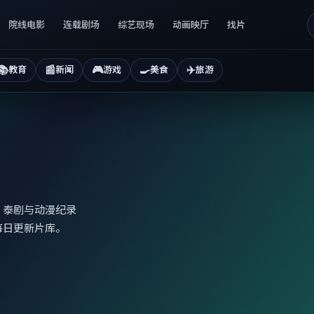
院线电影
连载剧场
综艺现场
动画映厅
找片
📚
📰
🎮
🍳
✈️
教育
新闻
游戏
美食
旅游
、泰剧与动漫纪录
每日更新片库。