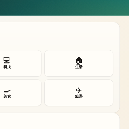
💻
🏠
科技
生活
🍳
✈️
美食
旅游