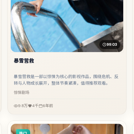
99:03
暴雪营救
暴雪营救是一部以惊悚为核心的影视作品，围绕危机、反
转与人物成长展开，整体节奏紧凑，值得推荐观看。
惊悚
剧场
9.8万
4千
6年前
热门