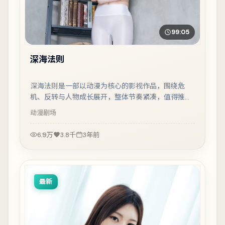
99:05
深海法则
深海法则是一部以动漫为核心的影视作品，围绕危
机、反转与人物成长展开，整体节奏紧凑，值得推荐
观看。
动漫
剧场
6.9万
3.8千
3年前
最新