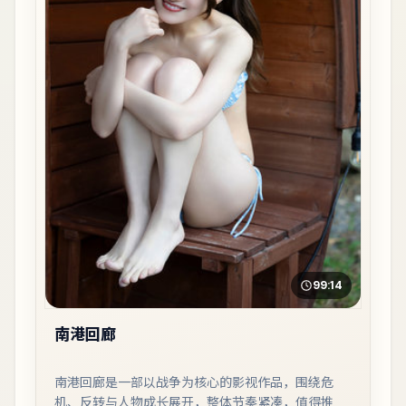
99:14
南港回廊
南港回廊是一部以战争为核心的影视作品，围绕危
机、反转与人物成长展开，整体节奏紧凑，值得推荐