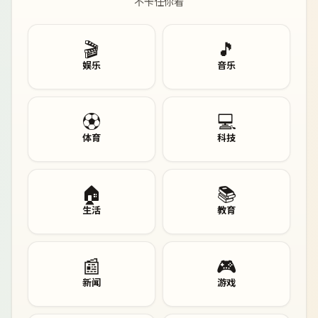
不卡任你看
🎬
🎵
娱乐
音乐
⚽
💻
体育
科技
🏠
📚
生活
教育
📰
🎮
新闻
游戏