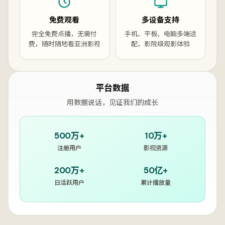
免费观看
多设备支持
完全免费点播，无需付
手机、平板、电脑多端适
费，随时随地看亚洲影视
配，影院级观影体验
平台数据
用数据说话，见证我们的成长
500万+
10万+
注册用户
影视资源
200万+
50亿+
日活跃用户
累计播放量