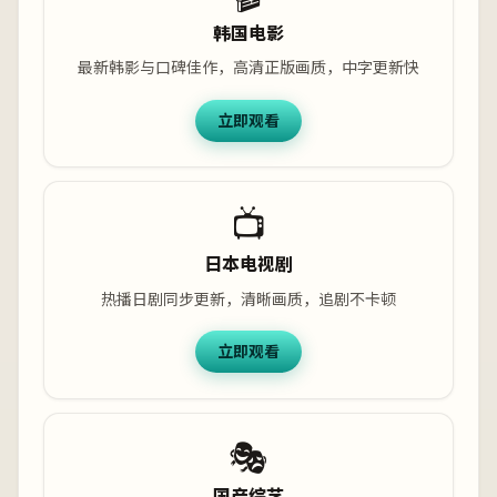
韩国电影
最新韩影与口碑佳作，高清正版画质，中字更新快
立即观看
📺
日本电视剧
热播日剧同步更新，清晰画质，追剧不卡顿
立即观看
🎭
国产综艺