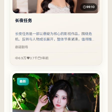
99:10
长夜任务
长夜任务是一部以悬疑为核心的影视作品，围绕危
机、反转与人物成长展开，整体节奏紧凑，值得推荐
观看。
悬疑
剧场
6.9万
3.7千
1年前
最新