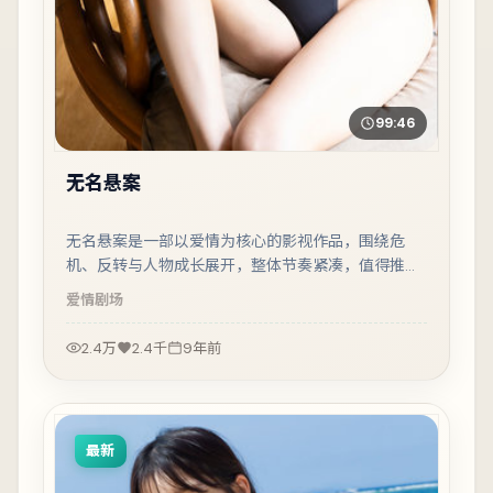
99:46
无名悬案
无名悬案是一部以爱情为核心的影视作品，围绕危
机、反转与人物成长展开，整体节奏紧凑，值得推荐
观看。
爱情
剧场
2.4万
2.4千
9年前
最新