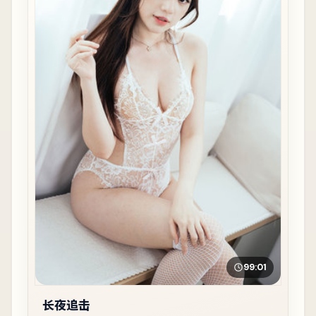
99:01
长夜追击