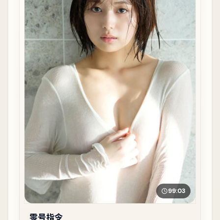
99:03
零号指令