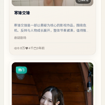
99:12
寒锋交锋
寒锋交锋是一部以悬疑为核心的影视作品，围绕危
机、反转与人物成长展开，整体节奏紧凑，值得推荐
观看。
悬疑
剧场
9.8万
4千
3年前
热门